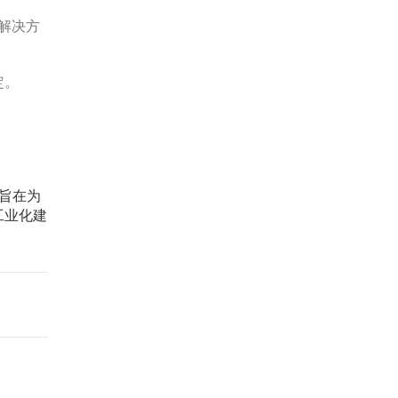
解决方
定。
，旨在为
工业化建