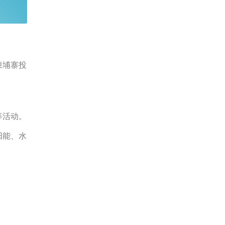
柬埔寨投
等活动。
阳能、水