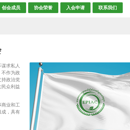
创会成员
协会荣誉
入会申请
联系我们
会
不谋求私人
，不作为政
支持政治党
大民众利益
事商业和工
组成，具有